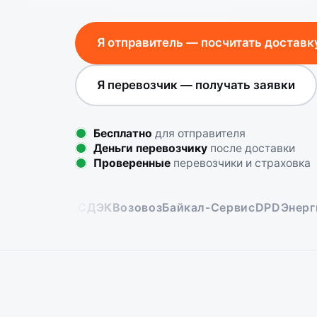
Я отправитель — посчитать доставк
Я перевозчик — получать заявки
Бесплатно
для отправителя
Деньги перевозчику
после доставки
Проверенные
перевозчики и страховка
вые Линии
СДЭК
Возовоз
Байкал-Сервис
DPD
Энергия