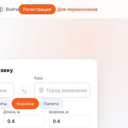
Войти
Регистрация
Для перевозчиков
тавку
Куда
нты
Коробка
Палета
Длина, м
Ширина, м