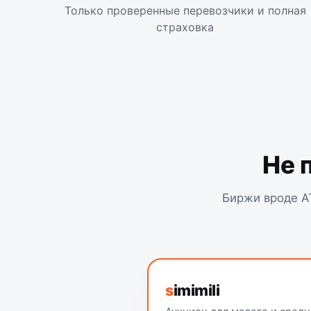
Только проверенные перевозчики и полная
страховка
Не 
Биржи вроде AT
s
imimili