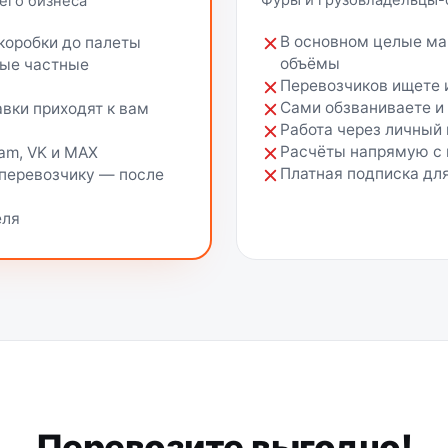
Фуры и грузовладельцы-
его бизнеса
В основном целые ма
 коробки до палеты
объёмы
ные частные
Перевозчиков ищете 
Сами обзваниваете и
вки приходят к вам
Работа через личный 
Расчёты напрямую с 
ram, VK и MAX
Платная подписка для
 перевозчику — после
еля
Перевозите выгодно!