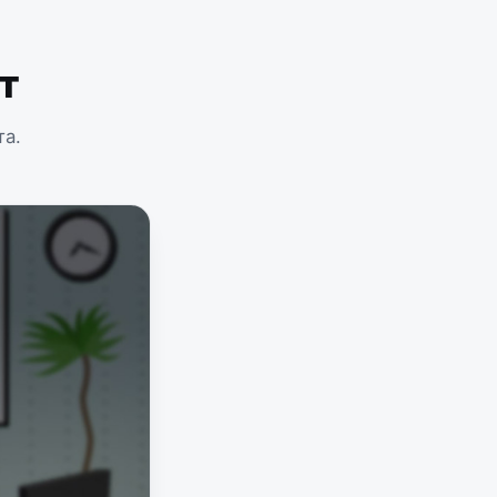
т
та.