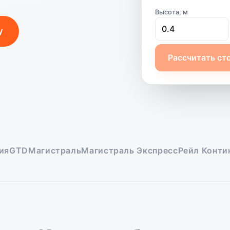
Высота, м
у
Рассчитать ст
GTD
Магистраль
Магистраль Экспресс
Рейл Контине