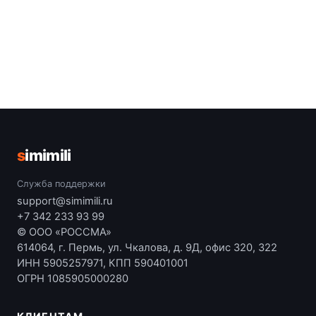
s
imimili
Служба поддержки
support@simimili.ru
+7 342 233 93 99
© ООО «РОССМА»
614064, г. Пермь, ул. Чкалова, д. 9Д, офис 320, 322
ИНН 5905257971, КПП 590401001
ОГРН 1085905000280