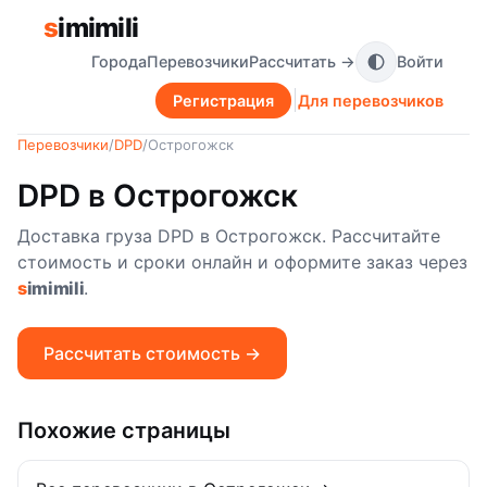
s
imimili
Города
Перевозчики
Рассчитать →
Войти
Регистрация
Для перевозчиков
Перевозчики
/
DPD
/
Острогожск
DPD в Острогожск
Доставка груза DPD в Острогожск. Рассчитайте
стоимость и сроки онлайн и оформите заказ через
s
imimili
.
Рассчитать стоимость →
Похожие страницы