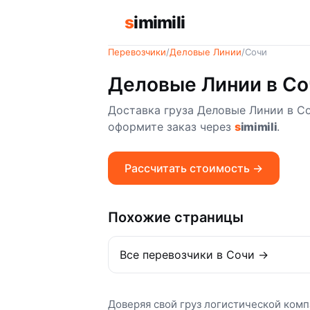
s
imimili
Перевозчики
/
Деловые Линии
/
Сочи
Деловые Линии в Со
Доставка груза Деловые Линии в Со
оформите заказ через
s
imimili
.
Рассчитать стоимость →
Похожие страницы
Все перевозчики в Сочи →
Доверяя свой груз логистической ком