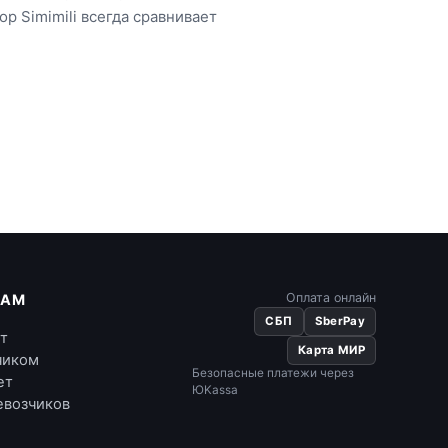
 Simimili всегда сравнивает
Оплата онлайн
КАМ
СБП
SberPay
ет
Карта МИР
чиком
Безопасные платежи через
ет
ЮKassa
евозчиков