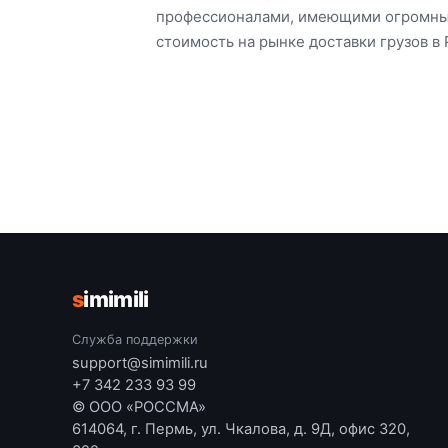
профессионалами, имеющими огромный о
стоимость на рынке доставки грузов в
s
imimili
Служба поддержки
support@simimili.ru
+7 342 233 93 99
© ООО «РОССМА»
614064, г. Пермь, ул. Чкалова, д. 9Д, офис 320,