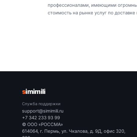
профессионалами, имеющими огромный 
стоимость на рынке услуг по доставке 
s
imimili
Служба поддержки
support@simimili.ru
+7 342 233 93 99
© ООО «РОССМА»
614064, г. Пермь, ул. Чкалова, д. 9Д, офис 320,