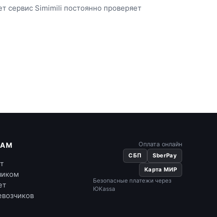
 сервис Simimili постоянно проверяет
Оплата онлайн
КАМ
СБП
SberPay
ет
Карта МИР
чиком
Безопасные платежи через
ет
ЮKassa
евозчиков